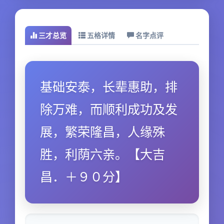
三才总览
五格详情
名字点评
基础安泰，长辈惠助，排
除万难，而顺利成功及发
展，繁荣隆昌，人缘殊
胜，利荫六亲。【大吉
昌．＋９０分】