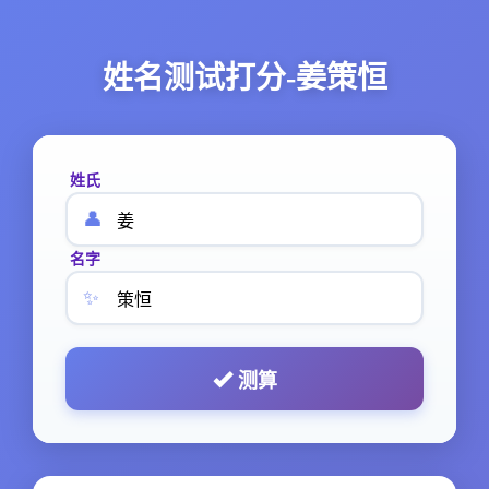
姓名测试打分-姜策恒
姓氏
👤
名字
✨
测算