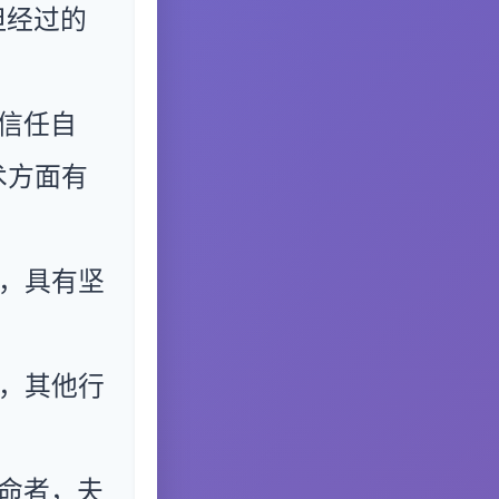
但经过的
信任自
术方面有
。
，具有坚
，其他行
命者，夫