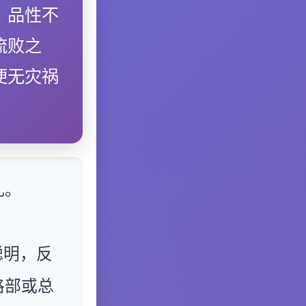
，品性不
流败之
便无灾祸
乱。
聪明，反
格部或总