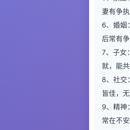
妻有争执
6、婚姻
后常有争
7、子女
就，能共
8、社交
皆佳，无
9、精神
常在不安