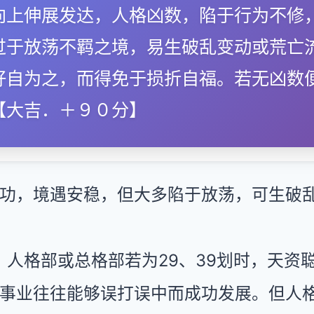
向上伸展发达，人格凶数，陷于行为不修
过于放荡不羁之境，易生破乱变动或荒亡
好自为之，而得免于损折自福。若无凶数
【大吉．＋９０分】
功，境遇安稳，但大多陷于放荡，可生破
：人格部或总格部若为29、39划时，天资
事业往往能够误打误中而成功发展。但人