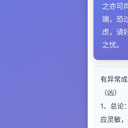
之亦可
端，恐
虑，请
之忧。
有异常成
（凶）
1、总论
应灵敏，