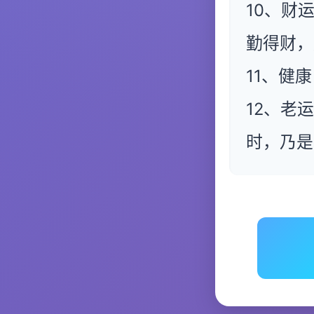
10、财
勤得财，
11、健
12、老
时，乃是