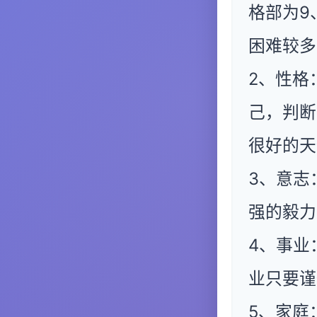
格部为9
困难较多
2、性格
己，判断
很好的天
3、意志
强的毅力
4、事业
业只要谨
5、家庭