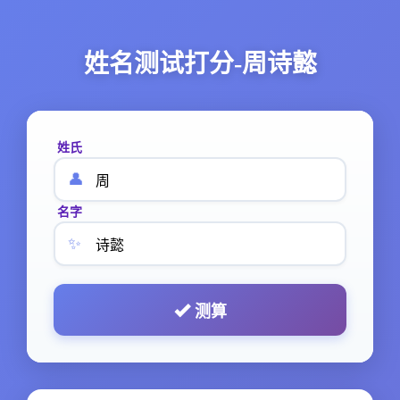
姓名测试打分-周诗懿
姓氏
👤
名字
✨
测算