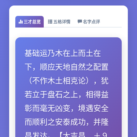
三才总览
五格详情
名字点评
基础运乃木在上而土在
下，顺应天地自然之配置
（不作木土相克论），犹
若立于盘石之上，相得益
彰而毫无凶变，境遇安全
而顺利之安泰成功，并隆
昌发达。【大吉昌．＋９