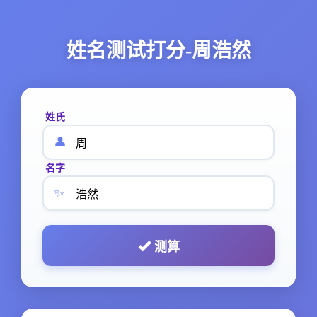
姓名测试打分-周浩然
姓氏
👤
名字
✨
测算