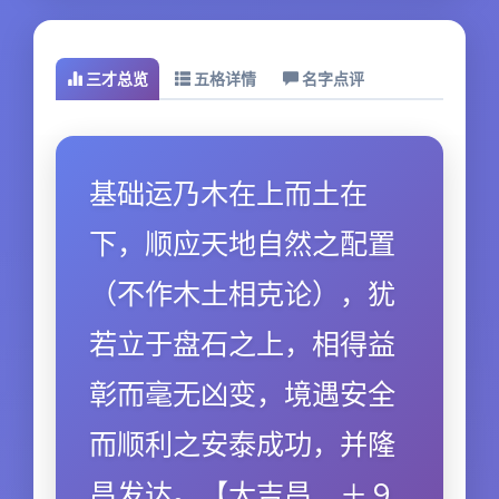
三才总览
五格详情
名字点评
基础运乃木在上而土在
下，顺应天地自然之配置
（不作木土相克论），犹
若立于盘石之上，相得益
彰而毫无凶变，境遇安全
而顺利之安泰成功，并隆
昌发达。【大吉昌．＋９