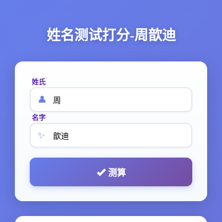
姓名测试打分-周歆迪
姓氏
👤
名字
✨
测算