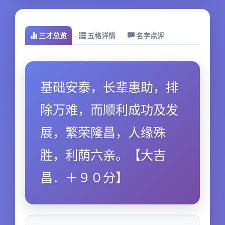
三才总览
五格详情
名字点评
基础安泰，长辈惠助，排
除万难，而顺利成功及发
展，繁荣隆昌，人缘殊
胜，利荫六亲。【大吉
昌．＋９０分】