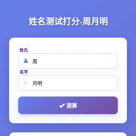
姓名测试打分-周月明
姓氏
👤
名字
✨
测算