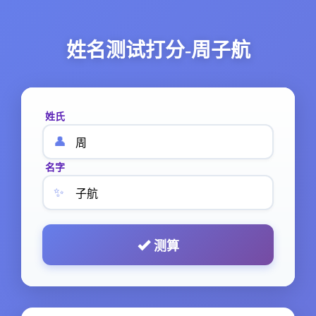
姓名测试打分-周子航
姓氏
👤
名字
✨
测算