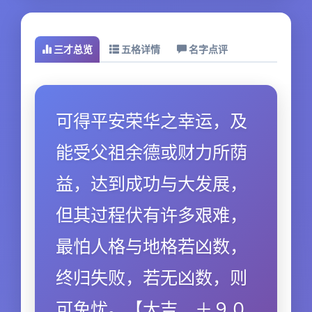
三才总览
五格详情
名字点评
可得平安荣华之幸运，及
能受父祖余德或财力所荫
益，达到成功与大发展，
但其过程伏有许多艰难，
最怕人格与地格若凶数，
终归失败，若无凶数，则
可免忧。【大吉．＋９０