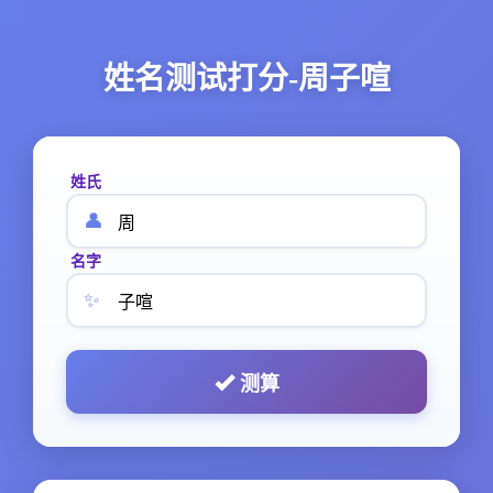
姓名测试打分-周子喧
姓氏
👤
名字
✨
测算