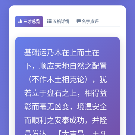
三才总览
五格详情
名字点评
基础运乃木在上而土在
下，顺应天地自然之配置
（不作木土相克论），犹
若立于盘石之上，相得益
彰而毫无凶变，境遇安全
而顺利之安泰成功，并隆
昌发达。【大吉昌．＋９