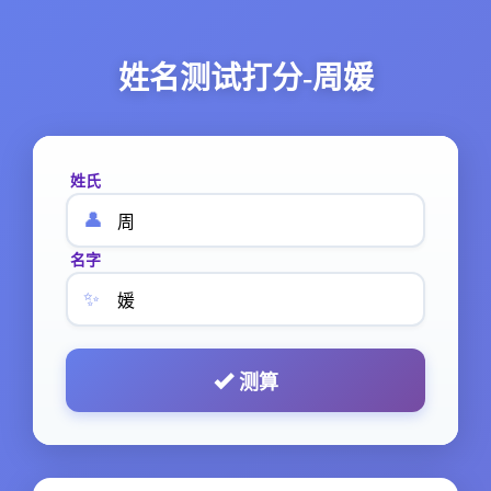
姓名测试打分-周媛
姓氏
👤
名字
✨
测算