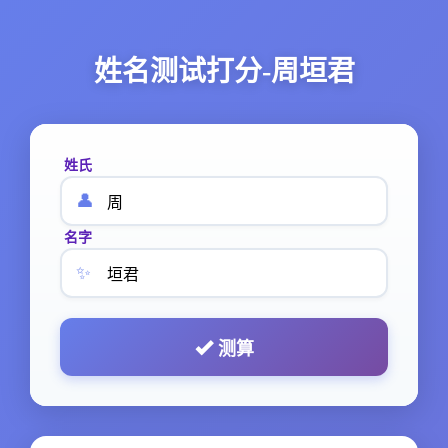
姓名测试打分-周垣君
姓氏
👤
名字
✨
测算