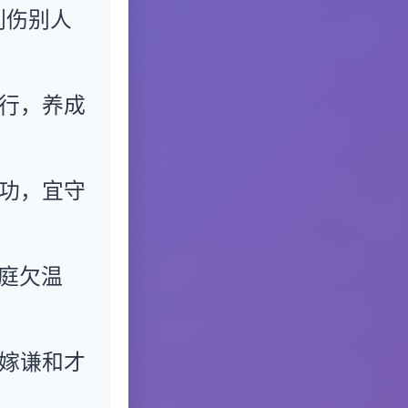
刺伤别人
行，养成
功，宜守
庭欠温
嫁谦和才