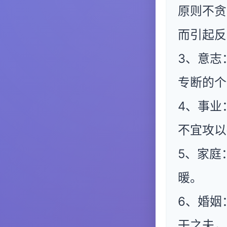
原则不贪
而引起反
3、意志
专断的个
4、事业
不宜攻以
5、家庭
暖。
6、婚姻
干之夫，