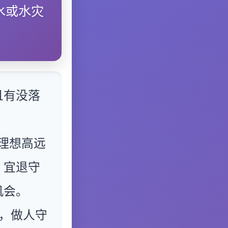
水或水灾
且有没落
理想高远
，宜退守
机会。
，做人守