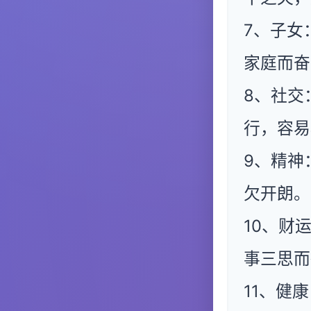
7、子女
家庭而奋
8、社交
行，容易
9、精神
欠开朗。
10、财
事三思而
11、健