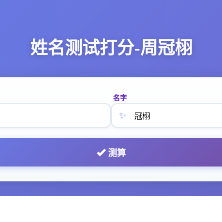
姓名测试打分-周冠栩
名字
✨
测算