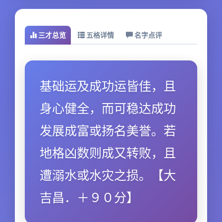
三才总览
五格详情
名字点评
基础运及成功运皆佳，且
身心健全，而可稳达成功
发展成富或扬名美誉。若
地格凶数则成又转败，且
遭溺水或水灾之损。【大
吉昌．＋９０分】