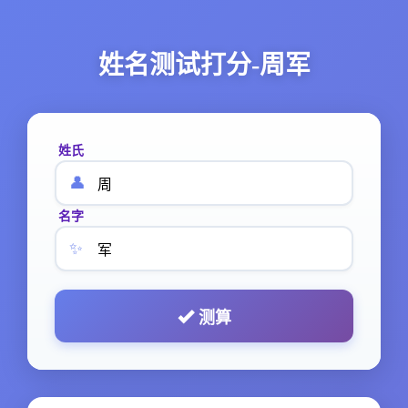
姓名测试打分-周军
姓氏
👤
名字
✨
测算