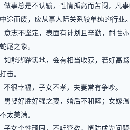
：做事总是不认输，性情孤高而苦闷，凡事
中途而废，应从事人际关系较单纯的行业
：意志不坚定，表面有计划且辛勤，耐性亦
蛇尾之象。
：如能脚踏实地，会有相当收获，若好高骛
打击。
：不很幸福，子女不孝，夫妻常有争吵。
：男娶好胜好强之妻，婚后不和睦；女嫁温
不太美满。
：子女个性顽固，不听管教，慎防成为问题