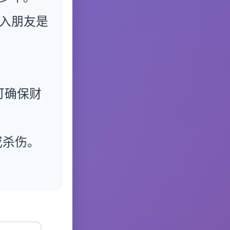
入朋友是
可确保财
或杀伤。