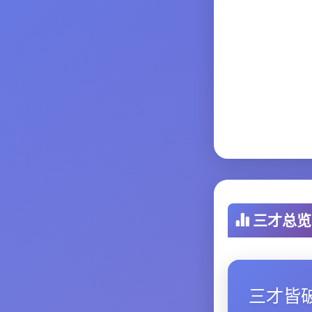
三才总览
三才皆