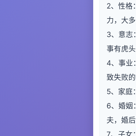
2、性格
力，大多
3、意志
事有虎头
4、事业
致失败的
5、家庭
6、婚姻
夫，婚后
7、子女