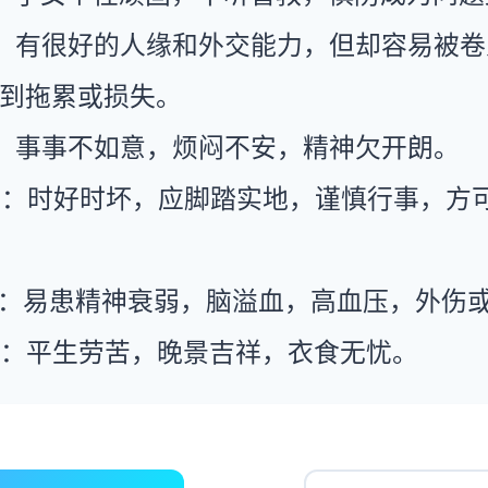
：有很好的人缘和外交能力，但却容易被卷
到拖累或损失。
：事事不如意，烦闷不安，精神欠开朗。
运：时好时坏，应脚踏实地，谨慎行事，方
康：易患精神衰弱，脑溢血，高血压，外伤
运：平生劳苦，晚景吉祥，衣食无忧。