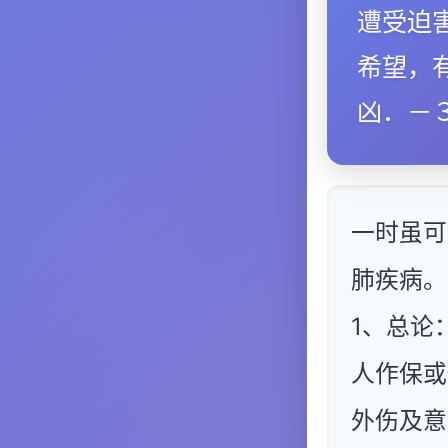
遭受迫
希望，
凶．－
一时虽可
肺疾病。
1、总论
人作保或
外伤及意