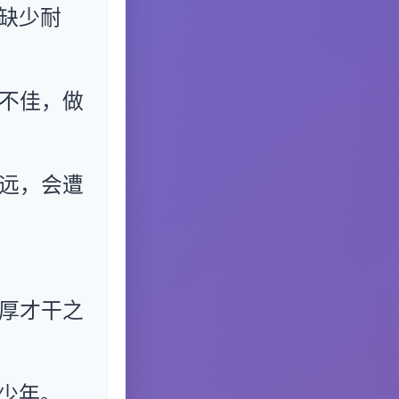
缺少耐
。
不佳，做
远，会遭
厚才干之
少年。