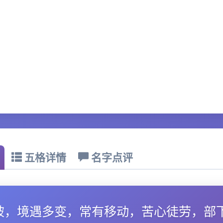
五格详情
名字点评
破，境遇多变，常有移动，苦心徒劳，部