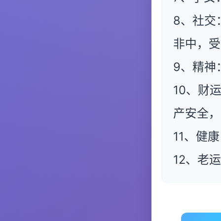
8、社交
非中，受
9、精神
10、财
产安全，
11、健
12、老