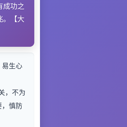
有成功之
兆。【大
，易生心
关，不为
要，慎防