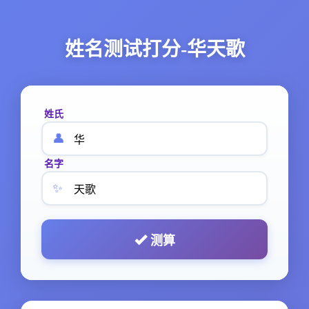
姓名测试打分-华天歌
姓氏
👤
名字
✨
测算