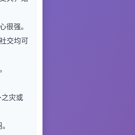
心很强。
社交均可
。
外之灾或
闷。