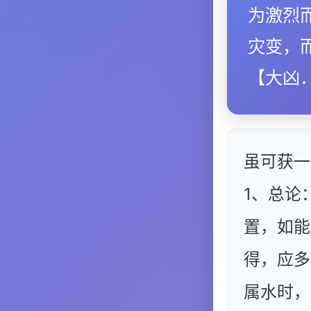
为激烈
灾变，
【大凶
虽可获一
1、总论
置，如能
得，应多
属水时，