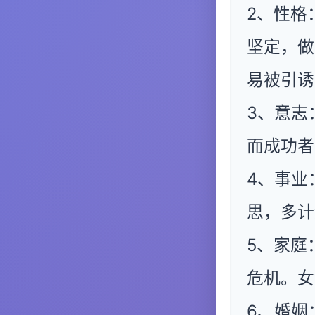
2、性格
坚定，做
易被引诱
3、意志
而成功者
4、事业
思，多计
5、家庭
危机。女
6、婚姻