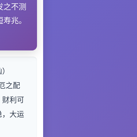
发之不测
短寿兆。
凶）
厄之配
，财利可
稳，大运