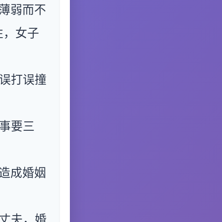
薄弱而不
性，女子
误打误撞
事要三
造成婚姻
丈夫，婚