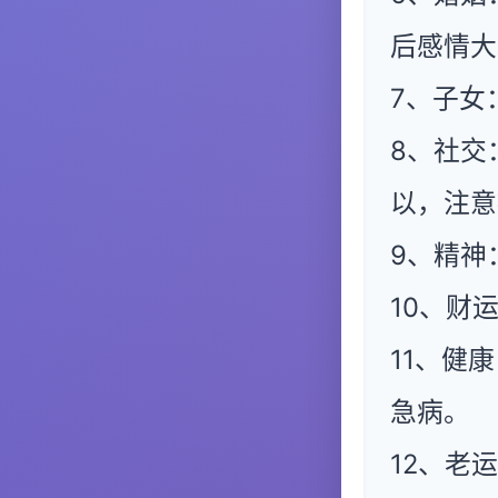
后感情大
7、子女
8、社交
以，注意
9、精神
10、财
11、健
急病。
12、老