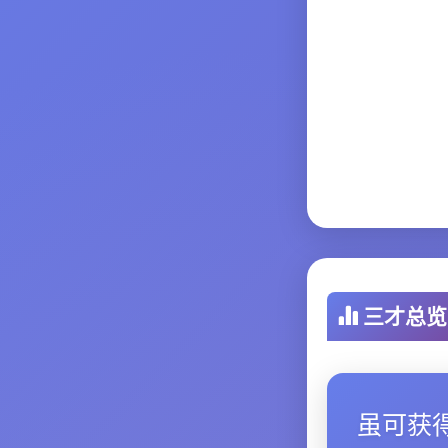
三才总览
虽可获