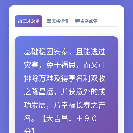
三才总览
五格详情
名字点评
基础稳固安泰，且能逃过
灾害，免于祸患，而又可
排除万难及得享名利双收
之隆昌运，并获意外的成
功发展，乃幸福长寿之吉
名。【大吉昌．＋９０
分】