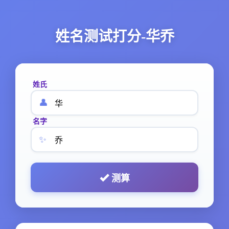
姓名测试打分-华乔
姓氏
👤
名字
✨
测算