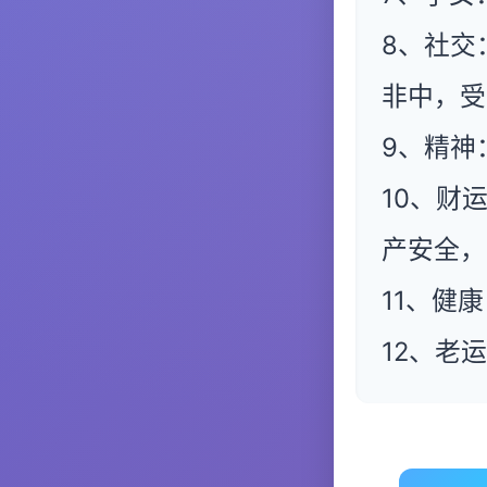
8、社交
非中，受
9、精神
10、财
产安全，
11、健
12、老