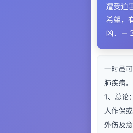
遭受迫
希望，
凶．－
一时虽可
肺疾病。
1、总论
人作保或
外伤及意