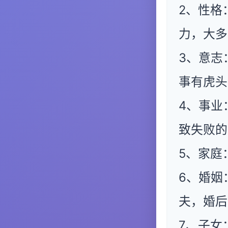
2、性格
力，大多
3、意志
事有虎头
4、事业
致失败的
5、家庭
6、婚姻
夫，婚后
7、子女