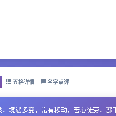
五格详情
名字点评
破，境遇多变，常有移动，苦心徒劳，部