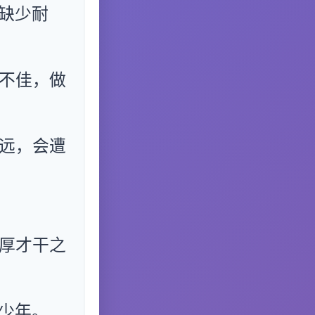
缺少耐
。
不佳，做
远，会遭
厚才干之
少年。