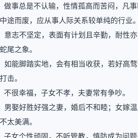
：做事总是不认输，性情孤高而苦闷，凡事
中途而废，应从事人际关系较单纯的行业
：意志不坚定，表面有计划且辛勤，耐性亦
蛇尾之象。
：如能脚踏实地，会有相当收获，若好高骛
打击。
：不很幸福，子女不孝，夫妻常有争吵。
：男娶好胜好强之妻，婚后不和睦；女嫁温
不太美满。
：子女个性顽固，不听管教，慎防成为问题