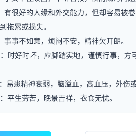
：有很好的人缘和外交能力，但却容易被卷
到拖累或损失。
：事事不如意，烦闷不安，精神欠开朗。
运：时好时坏，应脚踏实地，谨慎行事，方
康：易患精神衰弱，脑溢血，高血压，外伤
运：平生劳苦，晚景吉祥，衣食无忧。