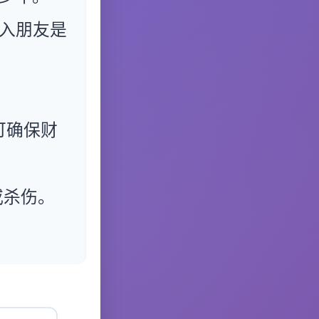
入朋友是
可确保财
或杀伤。