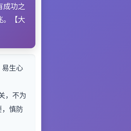
有成功之
兆。【大
，易生心
关，不为
要，慎防