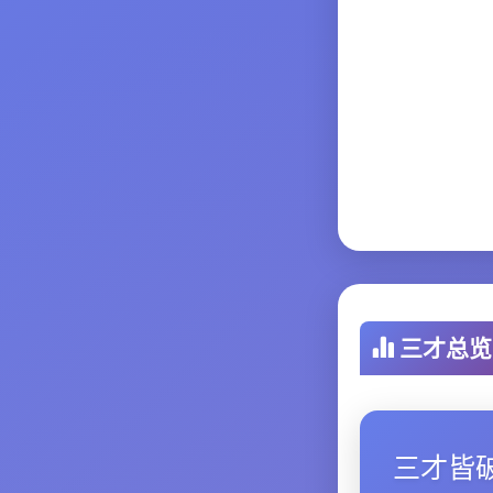
三才总览
三才皆