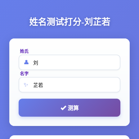
姓名测试打分-刘芷若
姓氏
👤
名字
✨
测算