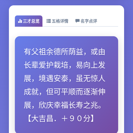
三才总览
五格详情
名字点评
有父祖余德所荫益，或由
长辈爱护栽培，易向上发
展，境遇安泰，虽无惊人
成就，但可平顺而逐渐伸
展，欣庆幸福长寿之兆。
【大吉昌．＋９０分】