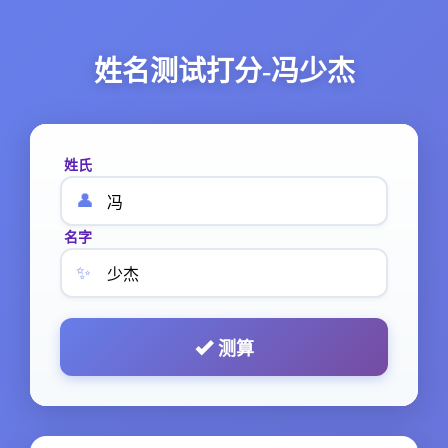
姓名测试打分-冯少杰
姓氏
👤
名字
✨
测算