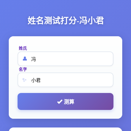
姓名测试打分-冯小君
姓氏
👤
名字
✨
测算