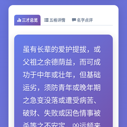
三才总览
五格详情
名字点评
虽有长辈的爱护提拔，或
父祖之余德荫益，而可成
功于中年或壮年，但基础
运劣，须防青年或晚年期
之急变没落或遭受病苦、
破财、失败或因色情事被
杀等之不安定，凶运频来