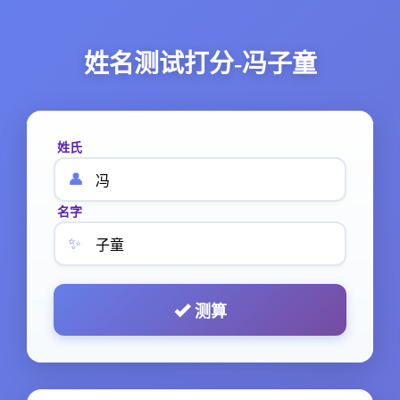
姓名测试打分-冯子童
姓氏
👤
名字
✨
测算