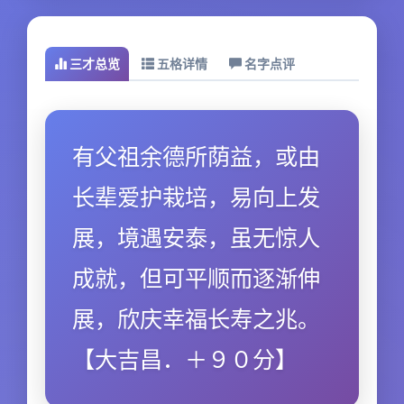
三才总览
五格详情
名字点评
有父祖余德所荫益，或由
长辈爱护栽培，易向上发
展，境遇安泰，虽无惊人
成就，但可平顺而逐渐伸
展，欣庆幸福长寿之兆。
【大吉昌．＋９０分】