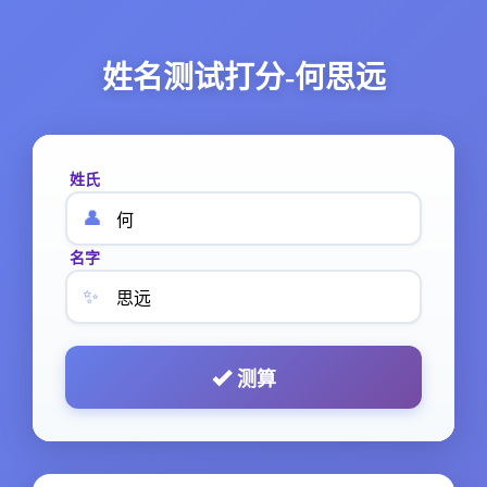
姓名测试打分-何思远
姓氏
👤
名字
✨
测算