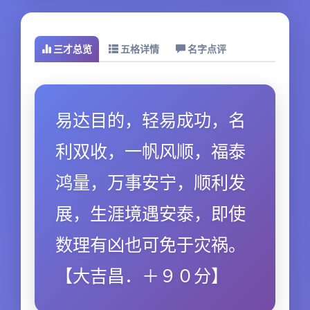
三才总览
五格详情
名字点评
易达目的，轻易成功，名
利双收，一帆风顺，福泰
鸿量，万事安宁，顺利发
展，生涯境遇安泰，即使
数理有凶也可免于灾祸。
【大吉昌．＋９０分】