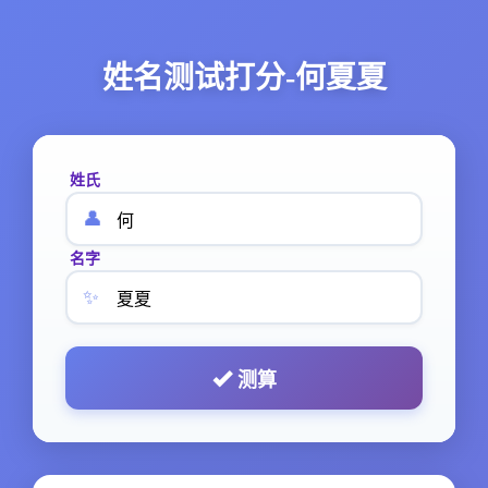
姓名测试打分-何夏夏
姓氏
👤
名字
✨
测算