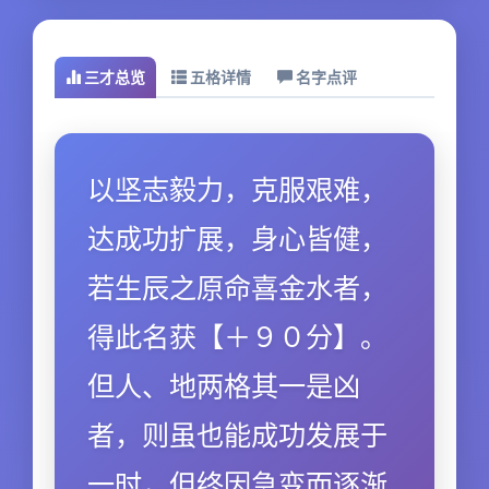
三才总览
五格详情
名字点评
以坚志毅力，克服艰难，
达成功扩展，身心皆健，
若生辰之原命喜金水者，
得此名获【＋９０分】。
但人、地两格其一是凶
者，则虽也能成功发展于
一时，但终因急变而逐渐