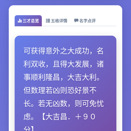
三才总览
五格详情
名字点评
可获得意外之大成功，名
利双收，且得大发展，诸
事顺利隆昌，大吉大利。
但数理若凶则恐好景不
长。若无凶数，则可免忧
虑。【大吉昌．＋９０
分】