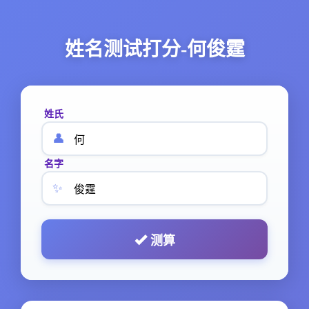
姓名测试打分-何俊霆
姓氏
👤
名字
✨
测算