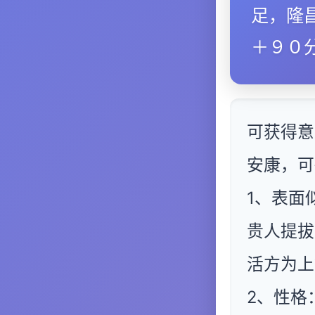
足，隆
＋９０
可获得意
安康，可
1、表面
贵人提拔
活方为上
2、性格