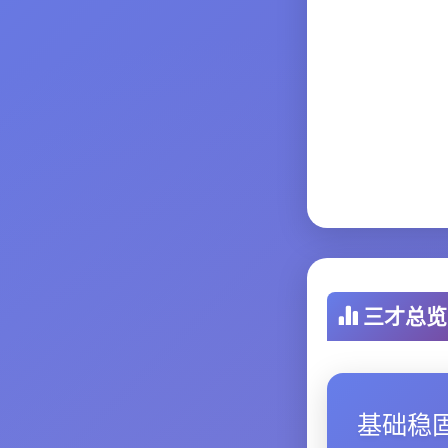
三才总览
基础稳