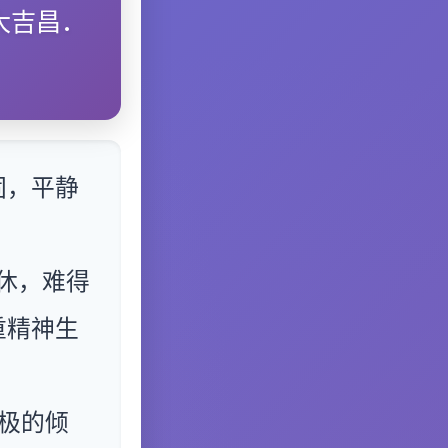
大吉昌．
固，平静
休，难得
重精神生
极的倾