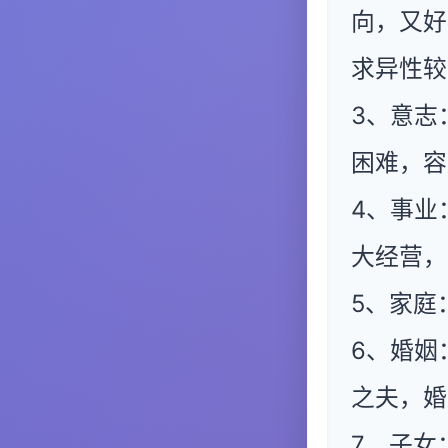
向，又好
求异性较
3、意志
困难，容
4、事业
大经营，
5、家庭
6、婚姻
之夫，婚
7、子女