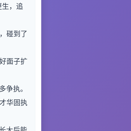
更生，追
，碰到了
好面子扩
多争执。
才华固执
长大后能