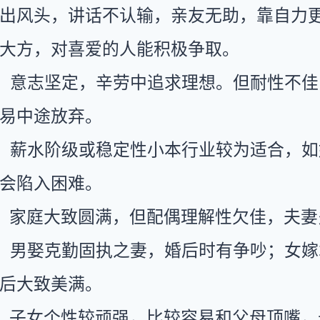
出风头，讲话不认输，亲友无助，靠自力
大方，对喜爱的人能积极争取。
：意志坚定，辛劳中追求理想。但耐性不佳
易中途放弃。
：薪水阶级或稳定性小本行业较为适合，如
会陷入困难。
：家庭大致圆满，但配偶理解性欠佳，夫妻
：男娶克勤固执之妻，婚后时有争吵；女嫁
后大致美满。
：子女个性较顽强，比较容易和父母顶嘴，