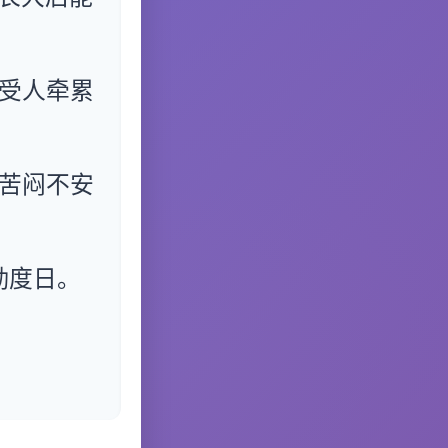
受人牵累
苦闷不安
勤度日。