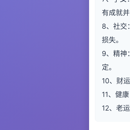
有成就并
8、社交
损失。
9、精神
定。
10、财
11、健
12、老