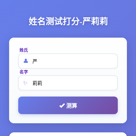
姓名测试打分-严莉莉
姓氏
👤
名字
✨
测算