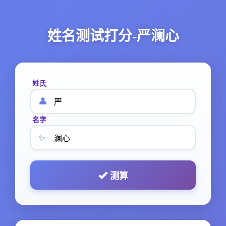
姓名测试打分-严澜心
姓氏
👤
名字
✨
测算