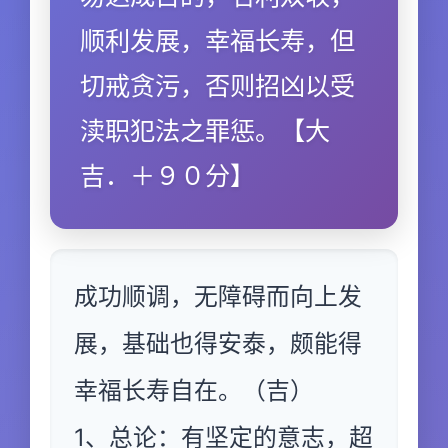
顺利发展，幸福长寿，但
切戒贪污，否则招凶以受
渎职犯法之罪惩。【大
吉．＋９０分】
成功顺调，无障碍而向上发
展，基础也得安泰，颇能得
幸福长寿自在。（吉）
1、总论：有坚定的意志，超